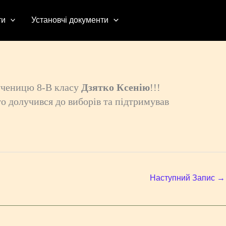
ти
Установчі документи
 ученицю 8-В класу
Дзятко Ксенію
!!!
то долучився до виборів та підтримував
Наступний Запис
→