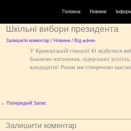
Перейти
до
Головна
Новини
Інформ
вмісту
Шкільні вибори президента
Залишити коментар
/
Новини
/ Від
admin
У Криворізькій гімназії 41 відбулися 
Бажаємо натхнення, лідерських успіхів,
кандидатів! Разом ми створюємо щаслив
←
Попередній Запис
Залишити коментар