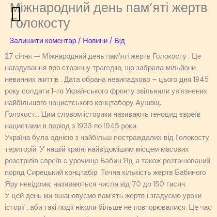
Міжнародний день пам’яті жертв
Перейти
до
Голокосту
вмісту
Залишити коментар
/
Новини
/ Від
27 січня — Міжнародний день пам’яті жертв Голокосту . Це
нагадування про страшну трагедію, що забрала мільйони
невинних життів . Дата обрана невипадково – цього дня 1945
року солдати 1-го Українського фронту звільнили ув’язнених
найбільшого нацистського концтабору Аушвіц.
Голокост… Цим словом історики називають геноцид євреїв
нацистами в період з 1933 по 1945 роки.
Україна була однією з найбільш постраждалих від Голокосту
територій. У нашій країні найвідомішим місцем масових
розстрілів євреїв є урочище Бабин Яр, а також розташований
поряд Сирецький концтабір. Точна кількість жертв Бабиного
Яру невідома; називаються числа від 70 до 150 тисяч.
У цей день ми вшановуємо пам’ять жертв і згадуємо уроки
історії , аби такі події ніколи більше не повторювалися. Це час