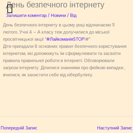
День безпечного інтернету
Перейти
до
Залишити коментар
/
Новини
/ Від
вмісту
День безпечного інтернету в цьому році відзначаємо 11
лютого. Учні 4 – А класу теж долучилися до міської
просвітницької акції “
#ЛайкоманіяSTOP
!#”
Діти пригадали 8 основних правил безпечного користування
інтернетом, які допоможуть їм сформулювати та засвоїти
правила правильної роботи в інтернеті. Обговорювали
загрози інтернету. Ділилися знаннями про фейкові випадки ,
вчилися, як захистити себе від кібербулінгу.
Попередній Запис
Наступний Запис