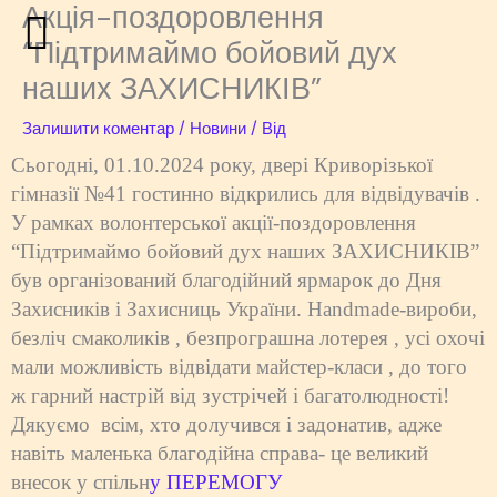
Акція-поздоровлення
Перейти
до
“Підтримаймо бойовий дух
вмісту
наших ЗАХИСНИКІВ”
Залишити коментар
/
Новини
/ Від
Сьогодні, 01.10.2024 року, двері Криворізької
гімназії №41 гостинно відкрились для відвідувачів .
У рамках волонтерської акції-поздоровлення
“Підтримаймо бойовий дух наших ЗАХИСНИКІВ”
був організований благодійний ярмарок до Дня
Захисників і Захисниць України. Нandmade-вироби,
безліч смаколиків , безпрограшна лотерея , усі охочі
мали можливість відвідати майстер-класи , до того
ж гарний настрій від зустрічей і багатолюдності!
Дякуємо всім, хто долучився і задонатив, адже
навіть маленька благодійна справа- це великий
внесок у спільн
у ПЕРЕМОГУ