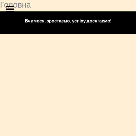
Головна
Перейти
до
вмісту
Вчимося, зростаємо, успіху досягаємо!