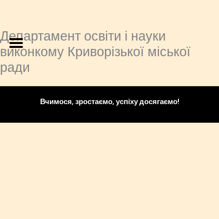
Департамент освіти і науки
Перейти
до
виконкому Криворізької міської
вмісту
ради
Вчимося, зростаємо, успіху досягаємо!