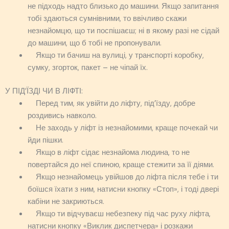
не підходь надто близько до машини. Якщо запитання
тобі здаються сумнівними, то ввічливо скажи
незнайомцю, що ти поспішаєш; ні в якому разі не сідай
до машини, що б тобі не пропонували.
Якщо ти бачиш на вулиці, у транспорті коробку,
сумку, згорток, пакет – не чіпай їх.
У ПІД’ЇЗДІ ЧИ В ЛІФТІ:
Перед тим, як увійти до ліфту, під’їзду, добре
роздивись навколо.
Не заходь у ліфт із незнайомими, краще почекай чи
йди пішки.
Якщо в ліфт сідає незнайома людина, то не
повертайся до неї спиною, краще стежити за її діями.
Якщо незнайомець увійшов до ліфта після тебе і ти
боїшся їхати з ним, натисни кнопку «Стоп», і тоді двері
кабіни не закриються.
Якщо ти відчуваєш небезпеку під час руху ліфта,
натисни кнопку «Виклик диспетчера» і розкажи