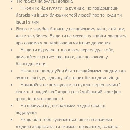
Не грайся на вулиці допізна.
Ніколи не йди гуляти на вулицю, не повідомивши
батьків чи інших близьких тобі людей про те, куди ти
ідеш і з ким.
Якщо ти загубив батьків у незнайомому місці, стій там,
де ти загубився. Якщо ти не можеш їх знайти, звернись
про допомогу до міліціонера чи інших дорослих.
Якщо ти відчуваєш, що хтось переслідує тебе,
намагайся скритися від нього, але не заходь у
безлюдні місця.
Ніколи не погоджуйся йти з незнайомими людьми до
чужого під’їзду, підвалу або інших безлюдних місць.
Намагайся не показувати на вулиці серед великої
кількості людей свої дорогі речі (мобільний телефон,
гроші, інші коштовності).
Не приймай від незнайомих людей ласощі,
подарунки.
Якщо біля тебе зупиняється авто і незнайома
людина звертається з якимось проханням, головне –