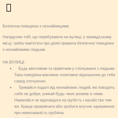
Перейти
до
вмісту
Безпечна поведінка з незнайомцями
Нагадуємо тобі, що перебуваючи на вулиці, у громадському
місці, треба пам’ятати про деякі правила безпечної поведінки
з незнайомими людьми.
НА ВУЛИЦІ:
Будь ввічливим та привітним у спілкуванні з людьми.
Така поведінка викликає позитивне відношення до тебе
серед оточуючих.
Тримайся подалі від незнайомих людей, які поводять
себе не добре, уникай будь-яких розмов із ними.
Намагайся не відповідати на грубість і нахабство тим
же. Краще промовчати або зробити влучне зауваження
про невихованість грубіяна.