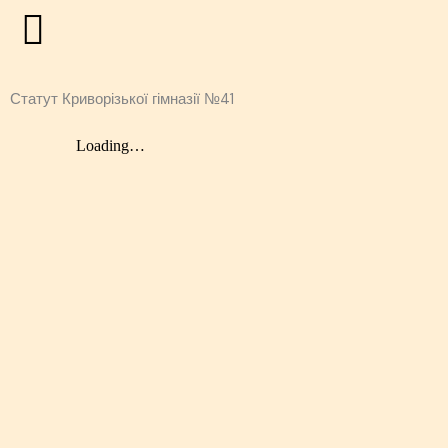
Перейти
до
вмісту
Статут Криворізької гімназії №41