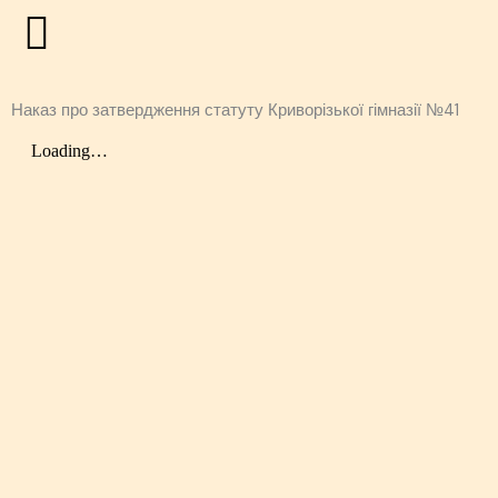
Перейти
до
вмісту
Наказ про затвердження статуту Криворізької гімназії №41