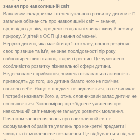
знання про навколишній світ
Важливим складником інтелектуального розвитку дитини є її
загальна обізнаність про навколишній світ — знання,
відповідно до віку, про деякі соціальні явища, живу й неживу
природу. У дітей з ООП ці знання обмежені.
Нерідко дитина, яка має йти до 1-го класу, погано розрізняє
своє прізвище та ім’я, не знає послідовності пір року,
найпоширеніших пташок, тварин і рослин. Це зумовлено
особливістю розвитку пізнавальної сфери дитини.
Недосконале сприймання, знижена пізнавальна активність
призводять до того, що дитина багато чого не помічає
навколо себе. Якщо ж предмет не виділяється, то не виникає
і потреби називати його, а, отже, словниковий запас дитини не
поповнюється. Закономірно, що збіднене уявлення про
навколишній світ неминуче гальмує розвиток мовлення.
Початком засвоєння знань про навколишній світ є
формування образів та уявлень про конкретні предмети і
явища та їх мовленнєве позначення. Це відбувається під час