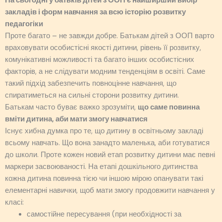
На сьогодні у батьків дітей з ООП є найширший вибір
закладів і форм навчання за всю історію розвитку
педагогіки
Проте багато – не завжди добре. Батькам дітей з ООП варто
враховувати особистісні якості дитини, рівень її розвитку,
комунікативні можливості та багато інших особистісних
факторів, а не слідувати модним тенденціям в освіті. Саме
такий підхід забезпечит­ь повноцінне навчання, що
спиратиметься на сильні сторони розвитку дитини.
Батькам часто буває важко зрозуміти,
що саме повинна
вміти дитина, аби мати змогу навчатися
Існує хибна думка про те, що дитину в освітньому закладі
всьому навчать. Що вона занадто маленька, аби готуватися
до школи. Проте кожен новий етап розвитку дитини має певні
маркери засвоюваності. На етапі дошкільного дитинства
кожна дитина повинна тією чи іншою мірою опанувати такі
елементарні навички, щоб мати змогу продовжити навчання у
класі:
самостійне пересування (при необхідності за