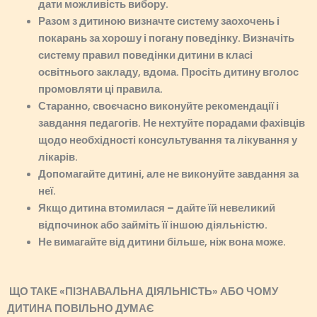
дати можливість вибору.
Разом з дитиною визначте систему заохочень і
покарань за хорошу і погану поведінку. Визначіть
систему правил поведінки дитини
в
класі
освітнього закладу, вдома. Просіть дитину вголос
промовляти ці правила.
Старанно, своєчасно виконуйте рекомендації і
завдання педагогів. Не нехтуйте порадами фахівців
щодо необхідності консультування та лікування у
лікарів.
Допомагайте дитині, але не виконуйте завдання за
неї.
Якщо дитина втомилася – дайте їй невеликий
відпочинок або займіть її іншою діяльністю.
Не вимагайте від дитини більше, ніж вона може.
ЩО ТАКЕ «ПІЗНАВАЛЬНА ДІЯЛЬНІСТЬ» АБО ЧОМУ
ДИТИНА ПОВІЛЬНО ДУМАЄ