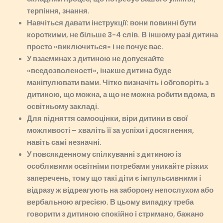
терпіння, знання.
Навчіться давати інструкції: вони повинні бути
короткими, не більше 3-4 слів. В іншому разі дитина
просто «виключиться» і не почує вас.
У взаєминах з дитиною не допускайте
«вседозволеності», інакше дитина буде
маніпулювати вами. Чітко визначіть і обговоріть з
дитиною, що можна, а що не можна робити вдома, в
освітньому закладі.
Для підняття самооцінки, віри дитини в свої
можливості – хваліть її за успіхи і досягнення,
навіть самі незначні.
У повсякденному спілкуванні з дитиною із
особливими
освітніми
потребами уникайте різких
заперечень, тому що такі діти є імпульсивними і
відразу ж відреагують на заборону непослухом або
вербальною агресією. В цьому випадку треба
говорити з дитиною спокійно і стримано, бажано