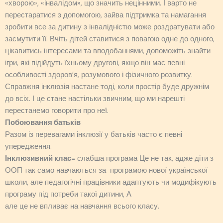
«хворою», «інвалідом», що значить нецінними. І варто не
перестаратися з допомогою, зайва підтримка та намагання
зробити все за дитину з інвалідністю може роздратувати або
засмутити її. Вчіть дітей ставитися з повагою одне до одного,
цікавитись інтересами та вподобаннями, допоможіть знайти
ігри, які підійдуть їхньому другові, якщо він має певні
особливості здоров’я, розумового і фізичного розвитку.
Справжня інклюзія настане тоді, коли простір буде дружнім
до всіх. І це стане настільки звичним, що ми нарешті
перестанемо говорити про неї.
Побоювання батьків
Разом із перевагами інклюзії у батьків часто є певні
упередження.
Інклюзивний клас
= слабша програма Це не так, адже діти з
ООП так само навчаються за програмою нової української
школи, але педагогічні працівники адаптують чи модифікують
програму під потреби такої дитини, А
але це не впливає на навчання всього класу.