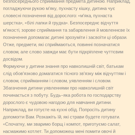
безпосереднього сприймання предмета дитиною. Наприклад,
погладжуючи рукою м’яку, пухнасту кішку, дитина чує
словесні позначення від дорослого: «м’яка, пухнаста
шерстка», «білі лапки й грудка». Безпосереднє відчуття
м’якості, зорове сприймання та забарвлення й мовленнєве їх
позначення допомагає дитині зрозуміти і засвоїти ці образи.
Отже, предмети, які сприймаються, повинні позначатися
словом, але слово завжди має бути підкріплене чуттєвим
досвідом.
Формуючи у дитини знання про навколишній світ, батькам
слід обов’язково домагатися тісного зв’язку між відчуттям і
словом, сприйманням і словом, уявленням і словом.
Збагачення дитини уявленнями про навколишній світ
починається з побуту. Будь-яка робота по господарству
дорослого є чудовою нагодою для навчання дитини.
Наприклад, ви готуєте на кухні обід. Попросіть дитину
допомогти Вам. Розкажіть їй, які страви будете готувати.
«Спочатку, ми зваримо борщ і компот, приготуємо салат,
насмажимо котлет. Ти допоможеш мені помити овочі й