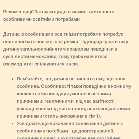
Рекомендації батькам щодо взаємин з дитиною
з
особливими освітніми потребами
Дитина із особливими освітніми потребами потребує
постійної батьківської підтримки.
Підпорядкувати таку
дитину загальноприйнятим правилам поведінки в
суспільстві неможливо, тому треба навчитися
взаємодіяти і спілкуватися з нею.
Пам’ятайте, що дитина не винна в тому, що вона
особлива. Особливості такої поведінки в кожному
конкретному випадку зумовлені певними
причинами:
генетичними,
під час вагітності,
ускладненням під час пологів, психосоціальними
причинами (стиль виховання в сім’ї).
Усвідомте, що виховання та навчання дитини з
особливими потебами– це довготривалий,
складний процес, що потребує вашого уміння,