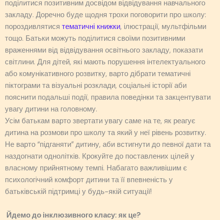
поділитися позитивним досвідом відвідування навчального
закладу. Доречно буде щодня трохи поговорити про школу:
пороздивлятися
тематичні книжки
, ілюстрації, мультфільми
тощо. Батьки можуть поділитися своїми позитивними
враженнями від відвідування освітнього закладу, показати
світлини. Для дітей, які мають порушення інтелектуального
або комунікативного розвитку, варто дібрати тематичні
піктограми та візуальні розклади, соціальні історії аби
пояснити подальші події, правила поведінки та закцентувати
увагу дитини на головному.
Усім батькам варто звертати увагу саме на те, як реагує
дитина на розмови про школу та який у неї рівень розвитку.
Не варто “підганяти” дитину, аби встигнути до певної дати та
наздогнати однолітків. Крокуйте до поставлених цілей у
власному прийнятному темпі. Набагато важливішим є
психологічний комфорт дитини та її впевненість у
батьківській підтримці у будь-якій ситуації!
Йдемо до інклюзивного класу: як це?