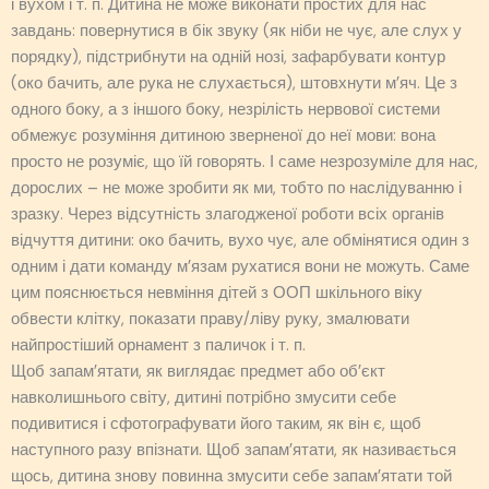
і вухом і т. п. Дитина не може виконати простих для нас
завдань: повернутися в бік звуку (як ніби не чує, але слух у
порядку), підстрибнути на одній нозі, зафарбувати контур
(око бачить, але рука не слухається), штовхнути м’яч. Це з
одного боку, а з іншого боку, незрілість нервової системи
обмежує розуміння дитиною зверненої до неї мови: вона
просто не розуміє, що їй говорять. І саме незрозуміле для нас,
дорослих – не може зробити як ми, тобто по наслідуванню і
зразку. Через відсутність злагодженої роботи всіх органів
відчуття дитини: око бачить, вухо чує, але обмінятися один з
одним і дати команду м’язам рухатися вони не можуть. Саме
цим пояснюється невміння дітей з ООП шкільного віку
обвести клітку, показати праву/ліву руку, змалювати
найпростіший орнамент з паличок і т. п.
Щоб запам’ятати, як виглядає предмет або об’єкт
навколишнього світу, дитині потрібно змусити себе
подивитися і сфотографувати його таким, як він є, щоб
наступного разу впізнати. Щоб запам’ятати, як називається
щось, дитина знову повинна змусити себе запам’ятати той