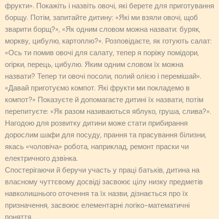
фрукти». Покажіть і назвіть овочі, які берете для приготування
борщу. Потім, запитайте дитину: «Які ми взяли овочі, щоб
зварити борщ?», «Як одним словом можна назвати: буряк,
моркву, цибулю, картоплю?». Розповідаєте, як готують салат:
«Ось ти помив овочі для салату, тепер я поріжу помідори,
огірки, перець, цибулю. Яким одним словом їх можна
назвати? Тепер ти овочі посоли, полий олією і перемішай».
«Давай приготуємо компот. Які фрукти ми покладемо в
компот?» Показуєте й допомагаєте дитині їх назвати, потім
перепитуєте: «Як разом називаються яблуко, груша, слива?».
Нагодою для розвитку дитини може стати прибирання
дорослим шафи для посуду, прання та прасування білизни,
якась «чоловіча» робота, наприклад, ремонт праски чи
електричного дзвінка.
Спостерігаючи й беручи участь у праці батьків, дитина на
власному чуттєвому досвіді засвоює цілу низку предметів
навколишнього оточення та їх назви, дізнається про їх
призначення, засвоює елементарні логіко-математичні
поняття.