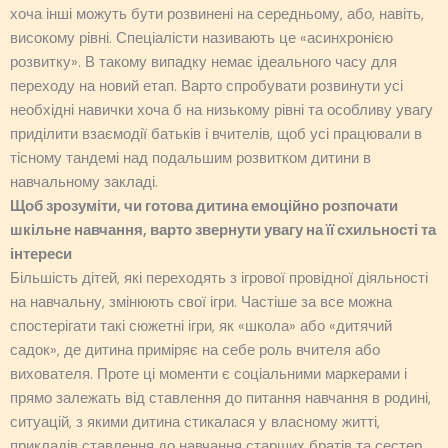
хоча інші можуть бути розвинені на середньому, або, навіть,
високому рівні. Спеціалісти називають це «асинхронією
розвитку». В такому випадку немає ідеального часу для
переходу на новий етап. Варто спробувати розвинути усі
необхідні навички хоча б на низькому рівні та особливу увагу
приділити взаємодії батьків і вчителів, щоб усі працювали в
тісному тандемі над подальшим розвитком дитини в
навчальному закладі.
Щоб зрозуміти, чи готова дитина емоційно розпочати
шкільне навчання, варто звернути увагу на її схильності та
інтереси
Більшість дітей, які переходять з ігрової провідної діяльності
на навчальну, змінюють свої ігри. Частіше за все можна
спостерігати такі сюжетні ігри, як «школа» або «дитячий
садок», де дитина приміряє на себе роль вчителя або
вихователя. Проте ці моменти є соціальними маркерами і
прямо залежать від ставлення до питання навчання в родині,
ситуацій, з якими дитина стикалася у власному житті,
прикладів ставлення до навчання старших братів та сестер