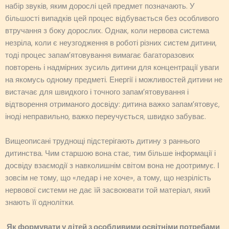
набір звуків, яким дорослі цей предмет позначають. У
більшості випадків цей процес відбувається без особливого
втручання з боку дорослих. Однак, коли нервова система
незріла, коли є неузгодження в роботі різних систем дитини,
тоді процес запам’ятовування вимагає багаторазових
повторень і надмірних зусиль дитини для концентрації уваги
на якомусь одному предметі. Енергії і можливостей дитини не
вистачає для швидкого і точного запам’ятовування і
відтворення отриманого досвіду: дитина важко запам’ятовує,
іноді неправильно, важко переучується, швидко забуває.
Вищеописані труднощі підстерігають дитину з раннього
дитинства. Чим старшою вона стає, тим більше інформації і
досвіду взаємодії з навколишнім світом вона не доотримує. І
зовсім не тому, що «ледар і не хоче», а тому, що незрілість
нервової системи не дає їй засвоювати той матеріал, який
знають її однолітки.
Як формувати у дітей з особливими освітніми потребами