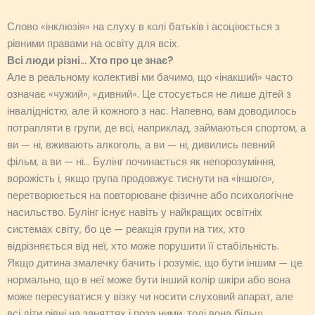
Слово «інклюзія» на слуху в колі батьків і асоціюється з
рівними правами на освіту для всіх.
Всі люди різні… Хто про це знає?
Але в реальному колективі ми бачимо, що «інакший» часто
означає «чужий», «дивний». Це стосується не лише дітей з
інвалідністю, але й кожного з нас. Напевно, вам доводилось
потрапляти в групи, де всі, наприклад, займаються спортом, а
ви — ні, вживають алкоголь, а ви — ні, дивились певний
фільм, а ви — ні… Булінг починається як непорозуміння,
ворожість і, якщо група продовжує тиснути на «іншого»,
перетворюється на повторюване фізичне або психологічне
насильство. Булінг існує навіть у найкращих освітніх
системах світу, бо це — реакція групи на тих, хто
відрізняється від неї, хто може порушити її стабільність.
Якщо дитина змалечку бачить і розуміє, що бути іншим — це
нормально, що в неї може бути інший колір шкіри або вона
може пересуватися у візку чи носити слуховий апарат, але
всі діти рівні на заняттях і поза ними, тоді вона більш