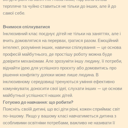
терпляче та чуйно ставиться не тільки до інших, але й до
самої себе.
Вчимося спілкуватися
Інклюзивний клас поєднує дітей не тільки на заняттях, але і
вчить домовлятися на перервах, гратися разом. Емоційний
інтелект, розуміння інших, навички спілкування — це основа
професій майбутнього, де простішу роботу можна буде
довірити механізмам. Але зрозуміти іншу людину, її потреби,
віднайти ідею для успішного проєкту або домовитись про
рішення конфлікту допоки може лише людина. В
інклюзивному середовищі тренуються уміння ефективно
комунікувати, доносити свої ідеї, слухати інших — це основи
майбутньої успішності наших дітей.
Готуємо до навчання: що робити?
Поясніть своїй дитині, що всі діти різні, кожен сприймає світ
по-іншому. Якщо у вашому класі навчатиметься дитина з
особливими освітніми потребами, важливо не називати її