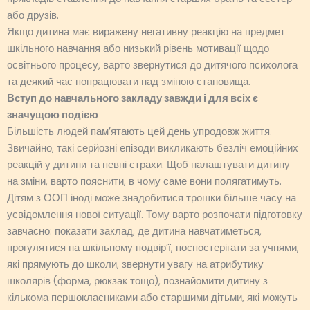
або друзів.
Якщо дитина має виражену негативну реакцію на предмет
шкільного навчання або низький рівень мотивації щодо
освітнього процесу, варто звернутися до дитячого психолога
та деякий час попрацювати над зміною становища.
Вступ до навчального закладу завжди і для всіх є
значущою подією
Більшість людей пам’ятають цей день упродовж життя.
Звичайно, такі серйозні епізоди викликають безліч емоційних
реакцій у дитини та певні страхи. Щоб налаштувати дитину
на зміни, варто пояснити, в чому саме вони полягатимуть.
Дітям з ООП іноді може знадобитися трошки більше часу на
усвідомлення нової ситуації. Тому варто розпочати підготовку
завчасно: показати заклад, де дитина навчатиметься,
прогулятися на шкільному подвір’ї, поспостерігати за учнями,
які прямують до школи, звернути увагу на атрибутику
школярів (форма, рюкзак тощо), познайомити дитину з
кількома першокласниками або старшими дітьми, які можуть