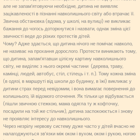
але не запам’ятовуючи необхідне, дитина не виявляє
зацікавленості в пізнанні навколишнього світу або втрачає її.
Звична обстановка (вдома, у школі, на вулиці) не викликає
бажання до чогось доторкнутися і назвати, однак зміна цієї
звичності веде до різких протестів дітей.
Чому? Адже здається, що дитина нічого не помічає навколо,
не називає на прохання дорослого. Протести виникають тому,
що дитина, запам’ятавши цілісну картину навколишнього
світу, не виділяє з нього окремі частини (дерева, траву,
камінці, людей, автобус, стіл, стілець і т. п.). Тому кожна зміна
(в одязі, в маршруті від школи до будинку, в їжі) викликає у
дитини страх перед невідомим, і вона вимагає повернення до
колишнього, їй відомого оточення. Як тільки це відбувається
(пішли звичною стежкою, мама одягла ту ж кофточку,
посадили на той же стільчик), дитина заспокоюється і знову
не проявляє інтересу до навколишнього.
Через незрілу нервову систему дуже часто у дітей вчасно не
налагоджуються зв’язки між оком і вухом, оком і рукою, ногою