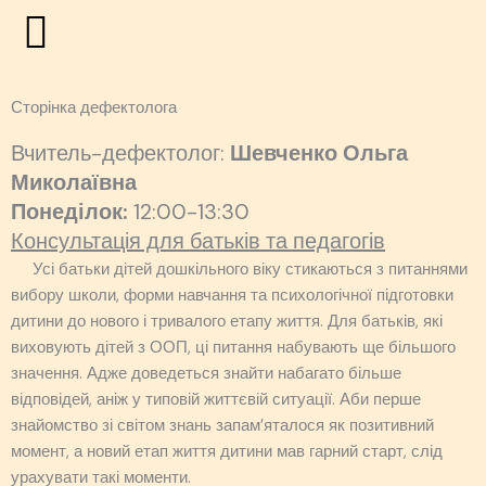
Перейти
до
вмісту
Сторінка дефектолога
Вчитель-дефектолог:
Шевченко Ольга
Миколаївна
Понеділок:
12:00-13:30
Консультація для батьків та педагогів
Усі батьки дітей дошкільного віку стикаються з питаннями
вибору школи, форми навчання та психологічної підготовки
дитини до нового і тривалого етапу життя. Для батьків, які
виховують дітей з ООП, ці питання набувають ще більшого
значення. Адже доведеться знайти набагато більше
відповідей, аніж у типовій життєвій ситуації. Аби перше
знайомство зі світом знань запам’яталося як позитивний
момент, а новий етап життя дитини мав гарний старт, слід
урахувати такі моменти.