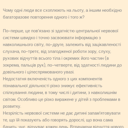
Чому одні люди все схоплюють на льоту, а іншим необхідно
багаторазове повторення одного і того ж?
По-перше, це пов’язано зі здатністю центральної нервової
системи швидко і точно засвоювати інформацію з
навколишнього світу, по-друге, залежить від зацікавленості
слухача, по-третє, від злагодженої роботи зору, слуху,
рухових відчуттів всього тіла і окремих його частин (в
зокрема, пальців рук), по-четверте, від здатності людини до
довільного і цілеспрямованого увазі.
Недостатня включеність одного з цих компонентів
пізнавальної діяльності різко знижує ефективність
спілкування людини, в тому числі і дитини, з навколишнім
світом. Особливо це різко виражене у дітей з проблемами в
розвитку.
Незрілість нервової системи не дає дитині запам’ятовувати
те, що їй показують або говорять дорослі, що вона сама
бачить; чує, відчуває кожен день. Втрачаючи відчуття нового,