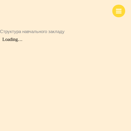
Scroll
Перейти
Up
до
вмісту
Структура навчального закладу