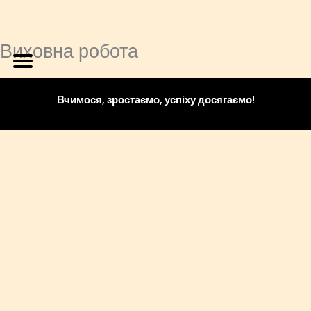
Виховна робота
Перейти
до
вмісту
Вчимося, зростаємо, успіху досягаємо!